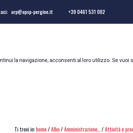
taci:
urp@apsp-pergine.it
+39 0461 531 002
tinui la navigazione, acconsenti al loro utilizzo. Se vuoi 
Ti trovi in:
home
/
Albo
/
Amministrazione…
/
Attività e pr